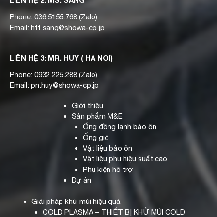
Phone:
036.5155.768
(Zalo)
Email:
htt.sang@showa-cp.jp
LIÊN HỆ 3: MR. HUY ( HA NOI)
Phone:
0932.225.288
(Zalo)
Email:
pn.huy@showa-cp.jp
Giới thiệu
Sản phẩm M&E
Ống đồng lạnh bảo ôn
Ống gió
Vật liệu bảo ôn
Vật liệu phụ hiệu suất cao
Phụ kiện hỗ trợ
Dự án
Giải pháp khử mùi hiệu quả
COLD PLASMA – THIẾT BỊ KHỬ MÙI COLD