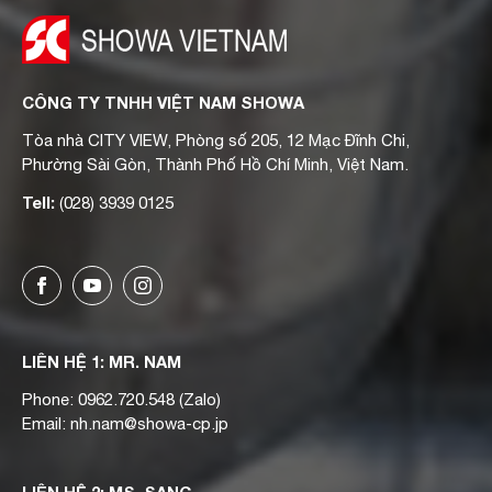
CÔNG TY TNHH VIỆT NAM SHOWA
Tòa nhà CITY VIEW, Phòng số 205, 12 Mạc Đĩnh Chi,
Phường Sài Gòn, Thành Phố Hồ Chí Minh, Việt Nam.
Tell:
(028) 3939 0125
LIÊN HỆ 1: MR. NAM
Phone:
0962.720.548
(Zalo)
Email:
nh.nam@showa-cp.jp
LIÊN HỆ 2: MS. SANG